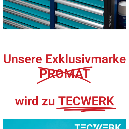
PROMAT wird zu
TECWERK!
Unsere Exklusivmarke
PROMAT
wird zu
TECWERK